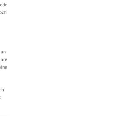
redo
 och
man
sare
sina
ch
d