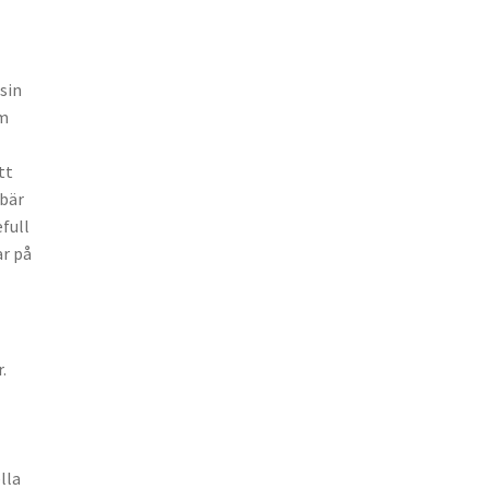
sin
om
tt
ebär
full
ar på
.
lla