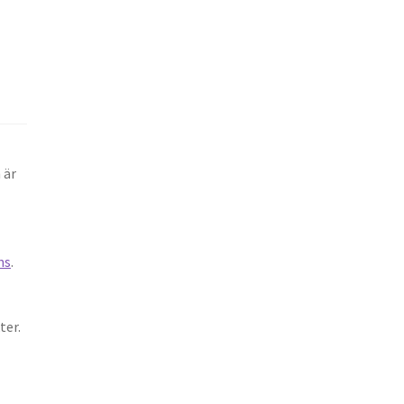
 är
ns
.
ter.