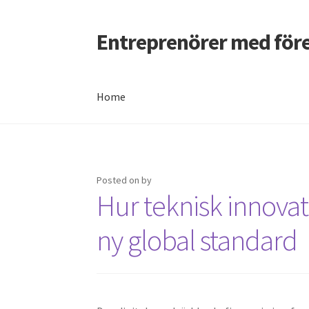
Entreprenörer med föret
Skip
Skip
to
to
navigation
content
Home
Posted on
by
Hur teknisk innova
ny global standard