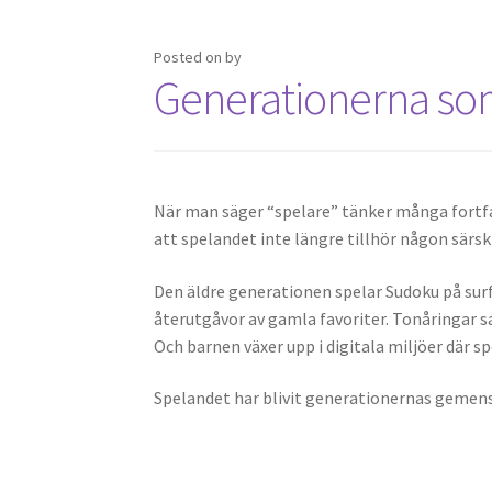
Posted on
by
Generationerna so
När man säger “spelare” tänker många fortf
att spelandet inte längre tillhör någon särskil
Den äldre generationen spelar Sudoku på surf
återutgåvor av gamla favoriter. Tonåringar sa
Och barnen växer upp i digitala miljöer där spe
Spelandet har blivit generationernas gemens