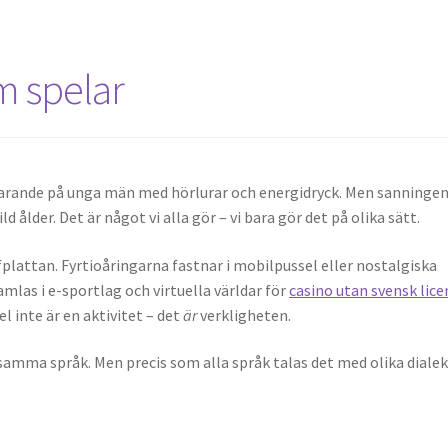
m spelar
arande på unga män med hörlurar och energidryck. Men sanningen
d ålder. Det är något vi alla gör – vi bara gör det på olika sätt.
plattan. Fyrtioåringarna fastnar i mobilpussel eller nostalgiska
mlas i e-sportlag och virtuella världar för
casino utan svensk lice
l inte är en aktivitet – det
är
verkligheten.
amma språk. Men precis som alla språk talas det med olika dialek