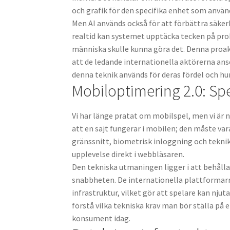
och grafik för den specifika enhet som använ
Men AI används också för att förbättra säker
realtid kan systemet upptäcka tecken på pro
människa skulle kunna göra det. Denna proakti
att de ledande internationella aktörerna anse
denna teknik används för deras fördel och hur
Mobiloptimering 2.0: Sp
Vi har länge pratat om mobilspel, men vi är n
att en sajt fungerar i mobilen; den måste va
gränssnitt, biometrisk inloggning och tekn
upplevelse direkt i webbläsaren.
Den tekniska utmaningen ligger i att behåll
snabbheten. De internationella plattformarn
infrastruktur, vilket gör att spelare kan njut
förstå vilka tekniska krav man bör ställa på
konsument idag.