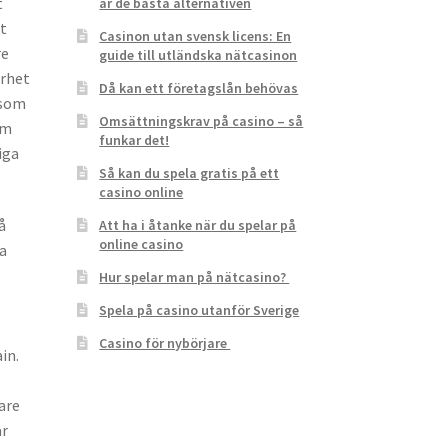
t
är de bästa alternativen
tt
Casinon utan svensk licens: En
re
guide till utländska nätcasinon
erhet
Då kan ett företagslån behövas
 som
Omsättningskrav på casino – så
om
funkar det!
iga
Så kan du spela gratis på ett
casino online
å
Att ha i åtanke när du spelar på
online casino
la
Hur spelar man på nätcasino?
Spela på casino utanför Sverige
Casino för nybörjare
in.
are
ar