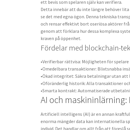
ett bevis som spelaren själv kan verifiera.
Detta innebär att du inte längre behöver lit
se det med egna ögon. Denna tekniska trans
och rensar effektivt bort oseriösa aktörer f
genom att förklara hur dessa komplexa system
kraven på öppenhet.
Fördelar med blockchain-tekn
•
Verifierbar rättvisa:
Möjligheten för spelare a
•
Omedelbara transaktioner:
Blixtsnabba ins
•
Ökad integritet:
Säkra betalningar utan att
•
Oföränderlig historik:
Alla transaktioner oc
•
Smarta kontrakt:
Automatiserade utbetalnin
AI och maskininlärning
Artificiell intelligens (AI) är en annan kraf
enorma mängder data kan internationella spe
individ. Det handlar om allt från att föreslå 