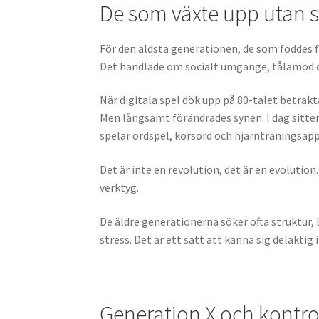
De som växte upp utan 
För den äldsta generationen, de som föddes fö
Det handlade om socialt umgänge, tålamod o
När digitala spel dök upp på 80-talet betra
Men långsamt förändrades synen. I dag sitte
spelar ordspel, korsord och hjärnträningsappa
Det är inte en revolution, det är en evoluti
verktyg.
De äldre generationerna söker ofta struktur, 
stress. Det är ett sätt att känna sig delaktig
Generation X och kontro