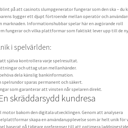
a blint på att casinots slumpgenerator fungerar som den ska – du 
parens bygger ett djupt förtroende mellan operatör och användar
rån marknaden. Informationshubbar spelar här en avgörande roll
 fungerar och vilka plattformar som faktiskt lever upp till de n
ik i spelvärlden:
tt själva kontrollera varje spelresultat.
ättningar och uttag utan mellanhänder.
 behöva dela känslig bankinformation.
h spelrundor sparas permanent och säkert.
gar som garanterar att vinsten når spelaren direkt.
: En skräddarsydd kundresa
tfull motor bakom den digitala utvecklingen. Genom att analysera
lplattformar skapa en användarupplevelse som är helt unik för v
spel baserat på tidigare preferenser till att optimera laddningstid