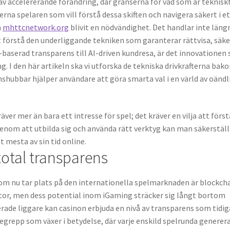
s av accelererande förändring, där gränserna för vad som är teknisk
rna spelaren som vill förstå dessa skiften och navigera säkert i e
m
mhttcnetwork.org
blivit en nödvändighet. Det handlar inte läng
tt förstå den underliggande tekniken som garanterar rättvisa, säk
-baserad transparens till AI-driven kundresa, är det innovationen
. I den här artikeln ska vi utforska de tekniska drivkrafterna bak
hubbar hjälper användare att göra smarta val i en värld av oändl
äver mer än bara ett intresse för spel; det kräver en vilja att först
Genom att utbilda sig och använda rätt verktyg kan man säkerstäl
t mesta av sin tid online.
 total transparens
om nu tar plats på den internationella spelmarknaden är blockcha
tor, men dess potential inom iGaming sträcker sig långt bortom
ade liggare kan casinon erbjuda en nivå av transparens som tidig
 begrepp som växer i betydelse, där varje enskild spelrunda generer