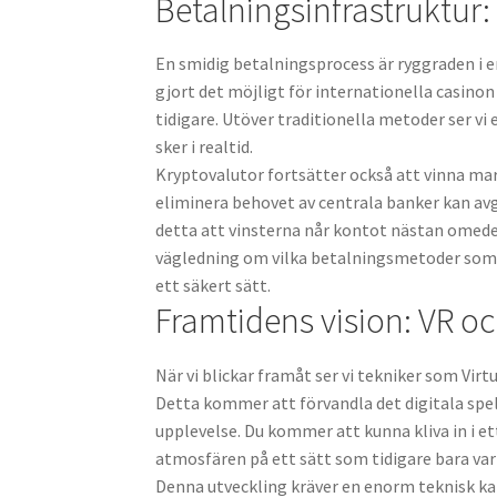
Betalningsinfrastruktur
En smidig betalningsprocess är ryggraden i e
gjort det möjligt för internationella casino
tidigare. Utöver traditionella metoder ser v
sker i realtid.
Kryptovalutor fortsätter också att vinna mar
eliminera behovet av centrala banker kan av
detta att vinsterna når kontot nästan omedel
vägledning om vilka betalningsmetoder som ä
ett säkert sätt.
Framtidens vision: VR o
När vi blickar framåt ser vi tekniker som Virt
Detta kommer att förvandla det digitala spel
upplevelse. Du kommer att kunna kliva in i et
atmosfären på ett sätt som tidigare bara var 
Denna utveckling kräver en enorm teknisk ka