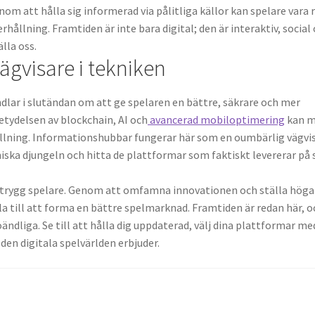
nom att hålla sig informerad via pålitliga källor kan spelare vara 
rhållning. Framtiden är inte bara digital; den är interaktiv, social
lla oss.
ägvisare i tekniken
lar i slutändan om att ge spelaren en bättre, säkrare och mer
tydelsen av blockchain, AI och
avancerad mobiloptimering
kan 
ållning. Informationshubbar fungerar här som en oumbärlig vägvi
ska djungeln och hitta de plattformar som faktiskt levererar på 
en trygg spelare. Genom att omfamna innovationen och ställa höga
lla till att forma en bättre spelmarknad. Framtiden är redan här, o
ndliga. Se till att hålla dig uppdaterad, välj dina plattformar me
den digitala spelvärlden erbjuder.