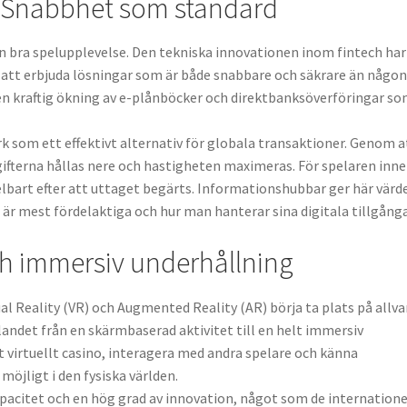
: Snabbhet som standard
n bra spelupplevelse. Den tekniska innovationen inom fintech har
n att erbjuda lösningar som är både snabbare och säkrare än någon
i en kraftig ökning av e-plånböcker och direktbanksöverföringar s
k som ett effektivt alternativ för globala transaktioner. Genom a
gifterna hållas nere och hastigheten maximeras. För spelaren inn
bart efter att uttaget begärts. Informationshubbar ger här värde
r mest fördelaktiga och hur man hanterar sina digitala tillgång
ch immersiv underhållning
ual Reality (VR) och Augmented Reality (AR) börja ta plats på allvar
andet från en skärmbaserad aktivitet till en helt immersiv
t virtuellt casino, interagera med andra spelare och känna
möjligt i den fysiska världen.
pacitet och en hög grad av innovation, något som de internatione