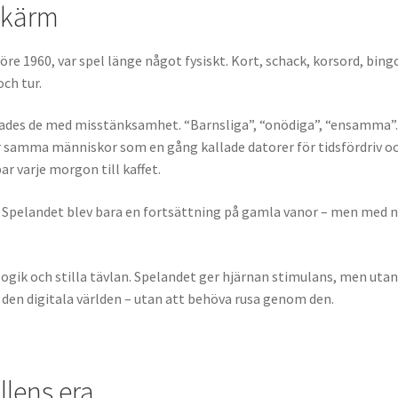
skärm
re 1960, var spel länge något fysiskt. Kort, schack, korsord, bing
ch tur.
ktades de med misstänksamhet. “Barnsliga”, “onödiga”, “ensamma”
r samma människor som en gång kallade datorer för tidsfördriv o
r varje morgon till kaffet.
on. Spelandet blev bara en fortsättning på gamla vanor – men med 
logik och stilla tävlan. Spelandet ger hjärnan stimulans, men uta
 i den digitala världen – utan att behöva rusa genom den.
llens era