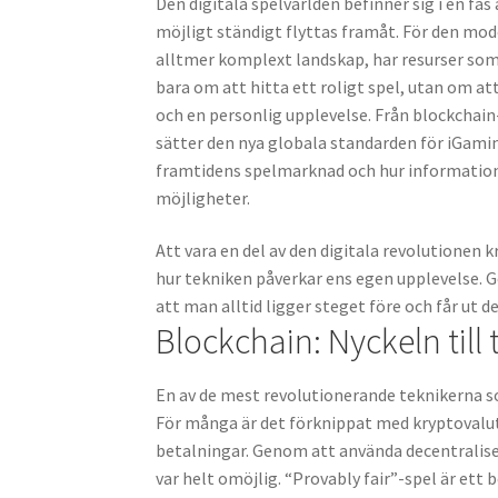
Den digitala spelvärlden befinner sig i en fa
möjligt ständigt flyttas framåt. För den mode
alltmer komplext landskap, har resurser so
bara om att hitta ett roligt spel, utan om a
och en personlig upplevelse. Från blockchain
sätter den nya globala standarden för iGaming
framtidens spelmarknad och hur informations
möjligheter.
Att vara en del av den digitala revolutionen kr
hur tekniken påverkar ens egen upplevelse. 
att man alltid ligger steget före och får ut de
Blockchain: Nyckeln till
En av de mest revolutionerande teknikerna s
För många är det förknippat med kryptovalu
betalningar. Genom att använda decentraliser
var helt omöjlig. “Provably fair”-spel är ett