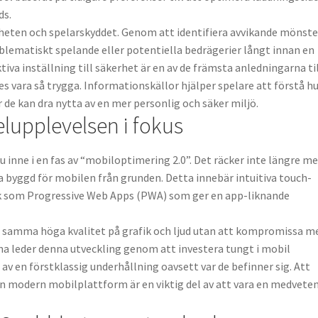
ds.
heten och spelarskyddet. Genom att identifiera avvikande mönster
blematiskt spelande eller potentiella bedrägerier långt innan en
va inställning till säkerhet är en av de främsta anledningarna ti
s vara så trygga. Informationskällor hjälper spelare att förstå h
 de kan dra nytta av en mer personlig och säker miljö.
elupplevelsen i fokus
u inne i en fas av “mobiloptimering 2.0”. Det räcker inte längre m
ra byggd för mobilen från grunden. Detta innebär intuitiva touch-
ik som Progressive Web Apps (PWA) som ger en app-liknande
a samma höga kvalitet på grafik och ljud utan att kompromissa m
a leder denna utveckling genom att investera tungt i mobil
a av en förstklassig underhållning oavsett var de befinner sig. Att
 en modern mobilplattform är en viktig del av att vara en medvete