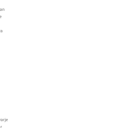
kan
e
ya
arje
er